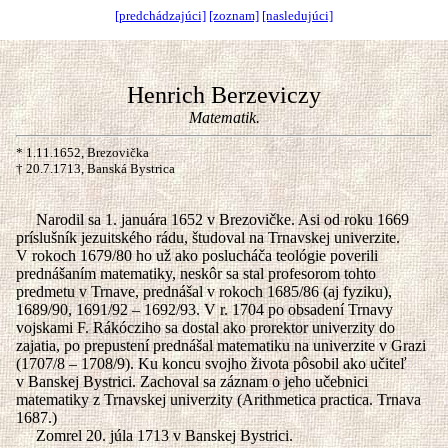
[predchádzajúci]
[zoznam]
[nasledujúci]
Henrich Berzeviczy
Matematik.
* 1.11.1652, Brezovička
† 20.7.1713, Banská Bystrica
Narodil sa 1. januára 1652 v Brezovičke. Asi od roku 1669
príslušník jezuitského rádu, študoval na Trnavskej univerzite.
V rokoch 1679/80 ho už ako poslucháča teológie poverili
prednášaním matematiky, neskôr sa stal profesorom tohto
predmetu v Trnave, prednášal v rokoch 1685/86 (aj fyziku),
1689/90, 1691/92 – 1692/93. V r. 1704 po obsadení Trnavy
vojskami F. Rákócziho sa dostal ako prorektor univerzity do
zajatia, po prepustení prednášal matematiku na univerzite v Grazi
(1707/8 – 1708/9). Ku koncu svojho života pôsobil ako učiteľ
v Banskej Bystrici. Zachoval sa záznam o jeho učebnici
matematiky z Trnavskej univerzity (Arithmetica practica. Trnava
1687.)
Zomrel 20. júla 1713 v Banskej Bystrici.