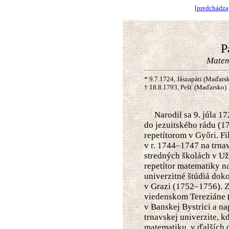
[predchádza
P
Matema
* 9.7.1724, Jászapáti (Maďars
† 18.8.1793, Pešť (Maďarsko)
Narodil sa 9. júla 172
do jezuitského rádu (17
repetítorom v Győri. F
v r. 1744–1747 na trna
stredných školách v Už
repetítor matematiky na
univerzitné štúdiá doko
v Grazi (1752–1756). 
viedenskom Tereziáne 
v Banskej Bystrici a n
trnavskej univerzite, k
matematiku, v ďalších 