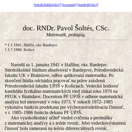
[predchádzajúci]
[zoznam]
[nasledujúci]
doc. RNDr. Pavol Šoltés, CSc.
Matematik, pedagóg.
* 1.1.1941, Hažlín, okr. Bardejov
† 1.7.1986, Košice
Narodil sa 1. januára 1941 v Hažlíne, okr. Bardejov.
Stredoškolské štúdium absolvoval v Bardejove, Prírodovedeckú
fakultu UK v Bratislave, odbor aplikovaná matematika. Po
skončení štúdia odchádza pracovať na práve založenú
Prírodovedeckú fakultu UPJŠ v Košiciach. Vedeckú hodnosť
kandidáta fyzikálno-matematických vied získal roku 1970 na
PFUK v Bratislave. Docentom PF UPJŠ v odbore matematická
analýza bol menovaný v roku 1973. V rokoch 1972–1985
vykonáva funkciu prodekana pre výchovnovzdelávaciu činnosť,
v r. 1985–1986 funkciu dekana PF UPJŠ.
Ako vysokoškolský učiteľ viedol cvičenia a prednášky
z matematickej analýzy a z teórie rovníc. Jeho vedeckovýskumná
činnosť bola zameraná na teóriu diferenciálnych rovníc.