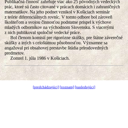
Publikačná činnosť zahrňuje viac ako 25 pôvodných vedeckých
prác, ktoré sú často citované v prácach domácich i zahraničných
matematikov. Na jeho podnet vznikol v Košiciach seminár
z teórie diferenciálnych rovníc. V tomto odbore bol zároveň
školiteľom a svojou činnosťou podstatne prispel k výchove
mladých odborníkov na východnom Slovensku. S viacerými
z nich publikoval spoločné vedecké práce.
Bol členom komisií pre rigorózne skúšky, pre štátne záverečné
skúšky a iných s celoštátnou pôsobnosťou. Významne sa
angažoval pri obsahovej prestavbe štúdia prírodovedných
predmetov.
Zomrel 1. júla 1986 v Košiciach.
[predchádzajúci]
[zoznam]
[nasledujúci]