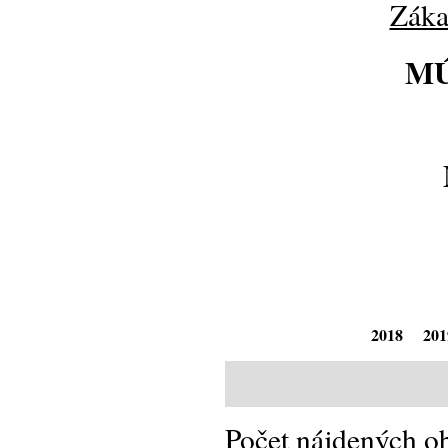
Záka
MÚ
2018
201
Počet nájdených o