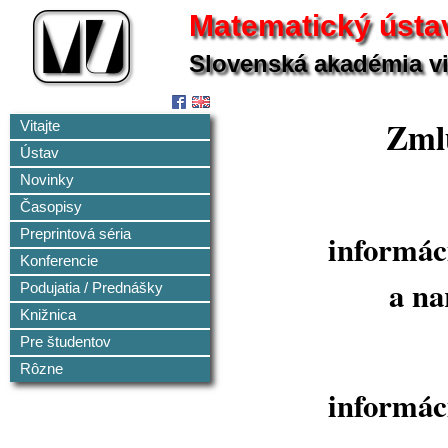
Matematický ústa
Slovenská akadémia v
Zmlu
Vitajte
Ústav
Novinky
Časopisy
informác
Preprintová séria
Konferencie
a na
Podujatia / Prednášky
Knižnica
Pre študentov
Rôzne
informác